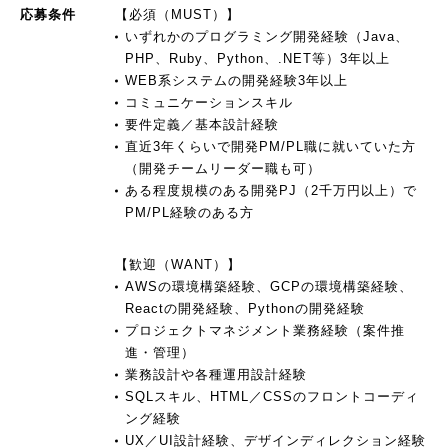
応募条件
【必須（MUST）】
いずれかのプログラミング開発経験（Java、
PHP、Ruby、Python、.NET等）3年以上
WEB系システムの開発経験3年以上
コミュニケーションスキル
要件定義／基本設計経験
直近3年くらいで開発PM/PL職に就いていた方
（開発チームリーダー職も可）
ある程度規模のある開発PJ（2千万円以上）で
PM/PL経験のある方
【歓迎（WANT）】
AWSの環境構築経験、GCPの環境構築経験、
Reactの開発経験、Pythonの開発経験
プロジェクトマネジメント業務経験（案件推
進・管理）
業務設計や各種運用設計経験
SQLスキル、HTML／CSSのフロントコーディ
ング経験
UX／UI設計経験、デザインディレクション経験