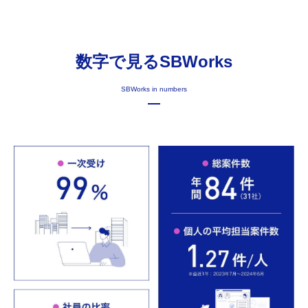
数字で見るSBWorks
SBWorks in numbers